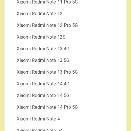
Xiaomi Redmi Note 11 Pro 5G
Xiaomi Redmi Note 12
Xiaomi Redmi Note 12 Pro 5G
Xiaomi Redmi Note 12S
Xiaomi Redmi Note 13 4G
Xiaomi Redmi Note 13 5G
Xiaomi Redmi Note 13 Pro 5G
Xiaomi Redmi Note 14 4G
Xiaomi Redmi Note 14 5G
Xiaomi Redmi Note 14 Pro 5G
Xiaomi Redmi Note 4
Xiaomi Redmi Note 5A