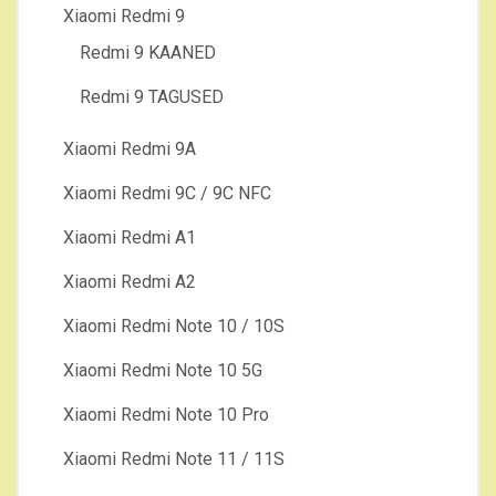
Xiaomi Redmi 9
Redmi 9 KAANED
Redmi 9 TAGUSED
Xiaomi Redmi 9A
Xiaomi Redmi 9C / 9C NFC
Xiaomi Redmi A1
Xiaomi Redmi A2
Xiaomi Redmi Note 10 / 10S
Xiaomi Redmi Note 10 5G
Xiaomi Redmi Note 10 Pro
Xiaomi Redmi Note 11 / 11S