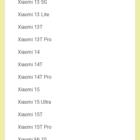
Xiaomi 13 5G
Xiaomi 13 Lite
Xiaomi 13T
Xiaomi 13T Pro
Xiaomi 14
Xiaomi 14T
Xiaomi 14T Pro
Xiaomi 15
Xiaomi 15 Ultra
Xiaomi 15T
Xiaomi 15T Pro
Xiaomi Mi 10