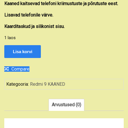
Kaaned kaitsevad telefoni kriimustuste ja põrutuste eest.
Lisavad telefonile värve.
Kaarditaskud ja silikonist sisu.
1 laos
Xiaomi
Lisa korvi
Redmi
9
kogus
Compare
Kategooria:
Redmi 9 KAANED
Arvustused (0)