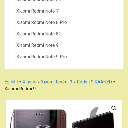
Xiaomi Redmi Note 7
Xiaomi Redmi Note 8 Pro
Xiaomi Redmi Note 8T
Xiaomi Redmi Note 9
Xiaomi Redmi Note 9 Pro
Esileht
»
Xiaomi
»
Xiaomi Redmi 9
»
Redmi 9 KAANED
»
Xiaomi Redmi 9