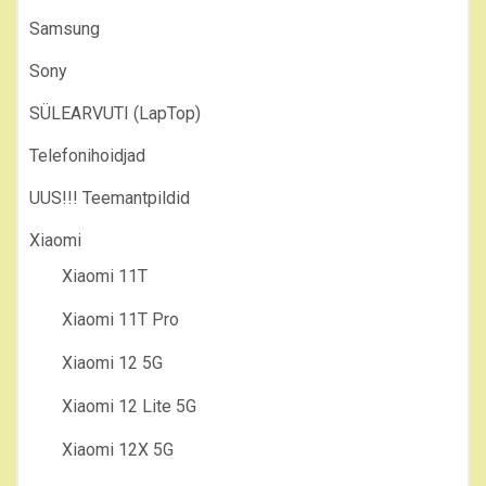
Samsung
Sony
SÜLEARVUTI (LapTop)
Telefonihoidjad
UUS!!! Teemantpildid
Xiaomi
Xiaomi 11T
Xiaomi 11T Pro
Xiaomi 12 5G
Xiaomi 12 Lite 5G
Xiaomi 12X 5G